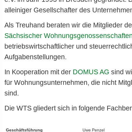
alleiniger Gesellschafter des Unternehme
Als Treuhand beraten wir die Mitglieder d
Sächsischer Wohnungsgenossenschaften
betriebswirtschaftlicher und steuerrechtlic
Aufgabenstellungen.
Neues BMF-Schreiben zur Instandsetzung und Modernisierung vo
0
In Kooperation mit der
DOMUS AG
sind wi
1
für Wohnungsunternehmen, die nicht Mitg
2
sind.
Die WTS gliedert sich in folgende Fachber
Geschäftsführung
Uwe Penzel